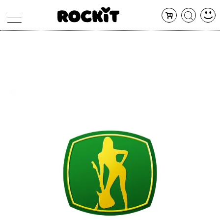
MAGAZINE
DATABASE
ARTICOLI
CONCERTI
ARTISTI
SHOP
RADIO