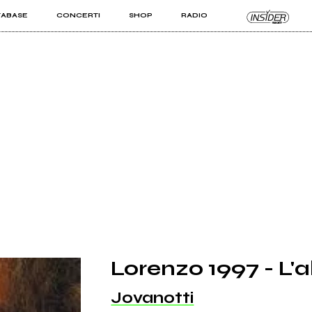
TABASE
CONCERTI
SHOP
RADIO
KIT PRO
ISTI
VIZI
Lorenzo 1997 - L'
Jovanotti