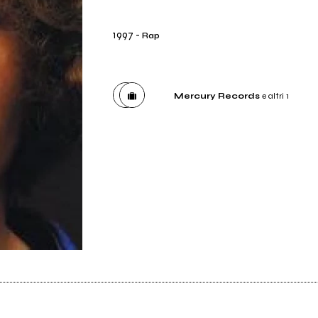
1997
-
Rap
Mercury Records
e altri 1
Etichetta
Mercury Records
Etichetta
Soleluna Dischi