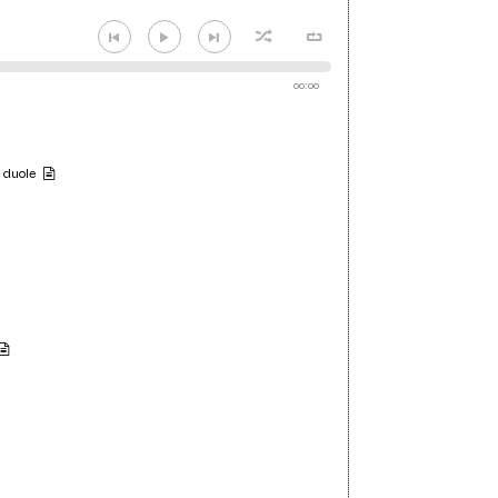
00:00
 duole