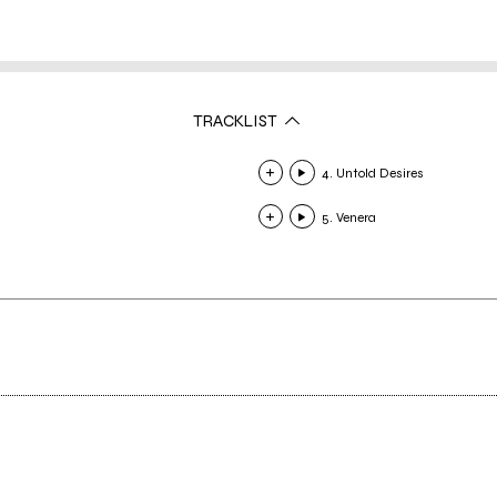
TRACKLIST
4. Untold Desires
5. Venera