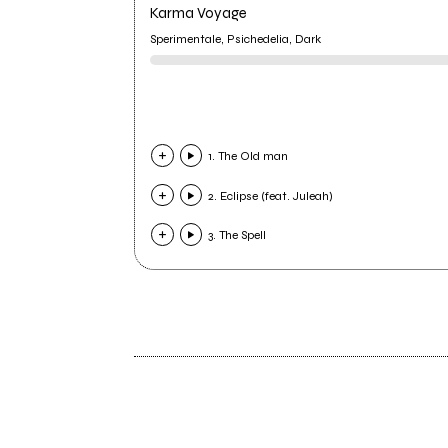
Karma Voyage
Sperimentale, Psichedelia, Dark
1. The Old man
2. Eclipse (feat. Juleah)
3. The Spell