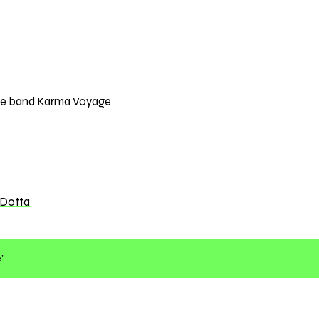
wave band Karma Voyage
 Dotta
e"