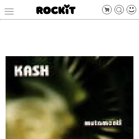
MAGAZINE
DATABASE
ARTICOLI
CONCERTI
ARTISTI
SHOP
RADIO