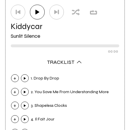
Kiddycar
Sunlit Silence
00:00
TRACKLIST
1. Drop By Drop
2. You Save Me From Understanding More
3. Shapeless Clocks
4. Il Fait Jour