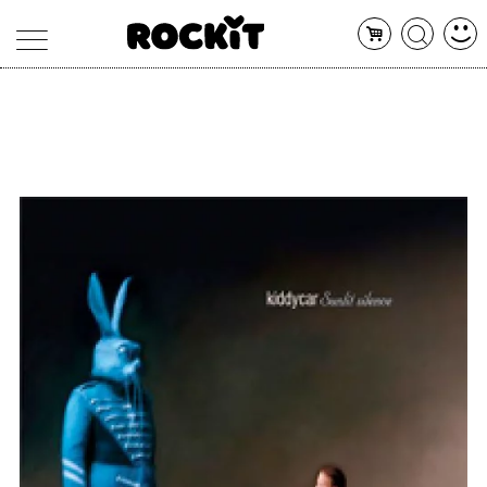
MAGAZINE
DATABASE
ARTICOLI
CONCERTI
ARTISTI
SHOP
RADIO