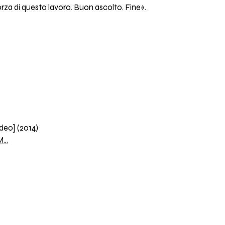
orza di questo lavoro. Buon ascolto. Fine».
eo] (2014)
M…