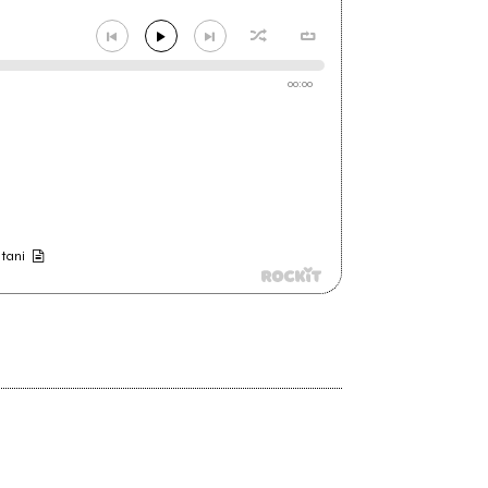
00:00
ntani