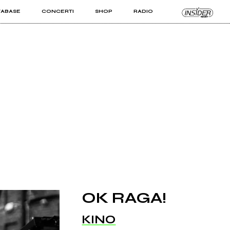
TABASE
CONCERTI
SHOP
RADIO
KIT PRO
ISTI
VIZI
OK RAGA!
KINO