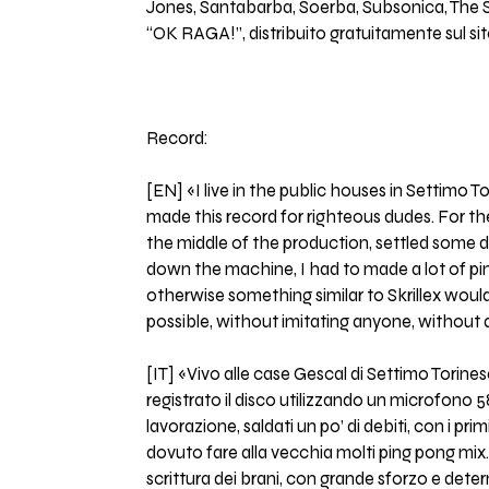
Jones, Santabarba, Soerba, Subsonica, The Sa
“OK RAGA!”, distribuito gratuitamente sul si
Record:
[EN] «I live in the public houses in Settimo T
made this record for righteous dudes. For th
the middle of the production, settled some d
down the machine, I had to made a lot of pin
otherwise something similar to Skrillex would
possible, without imitating anyone, without an
[IT] «Vivo alle case Gescal di Settimo Torines
registrato il disco utilizzando un microfono
lavorazione, saldati un po’ di debiti, con i 
dovuto fare alla vecchia molti ping pong mix. 
scrittura dei brani, con grande sforzo e deter