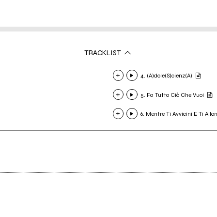
TRACKLIST
4. (A)dole(S)cienz(A)
5. Fa Tutto Ciò Che Vuoi
6. Mentre Ti Avvicini E Ti Allo