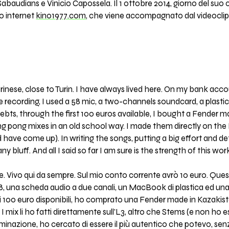
baudians e Vinicio Capossela. Il 1 ottobre 2014, giorno del suo
to internet
kino1977.com
, che viene accompagnato dal videocli
orinese, close to Turin. I have always lived here. On my bank acco
e recording, I used a 58 mic, a two-channels soundcard, a plast
ebts, through the first 100 euros available, I bought a Fender m
g pong mixes in an old school way. I made them directly on the L3
 have come up). In writing the songs, putting a big effort and det
y bluff. And all I said so far I am sure is the strength of this wo
e. Vivo qui da sempre. Sul mio conto corrente avrò 10 euro. Questo
 58, una scheda audio a due canali, un MacBook di plastica ed un
primi 100 euro disponibili, ho comprato una Fender made in Kazak
I mix li ho fatti direttamente sull’L3, altro che Stems (e non ho e
minazione, ho cercato di essere il più autentico che potevo, senz