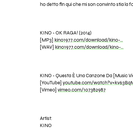
ho detto fin qui che mi son convinto stia la f
KINO - OK RAGA! (2014)
[MP3]
kino1977.com/download/kino-…
[WAV]
kino1977.com/download/kino-…
KINO - Questa È Una Canzone Da [Music Vid
[YouTube]
youtube.com/watch?v=kv63Bq
[Vimeo]
vimeo.com/107382987
Artist:
KINO