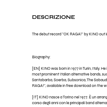
DESCRIZIONE
The debut record “OK RAGA!” by KINO out i
Biography:
[EN] KINO was born in 1977 in Turin, Italy. 
most prominent Italian alternative bands, su
Santabarba, Soerba, Subsonica, The Sabaudia
RAGA!”, available in free download on the 
[IT] KINO nasce a Torino nel 1977. È un arra
corso degli anni con le principali band altern