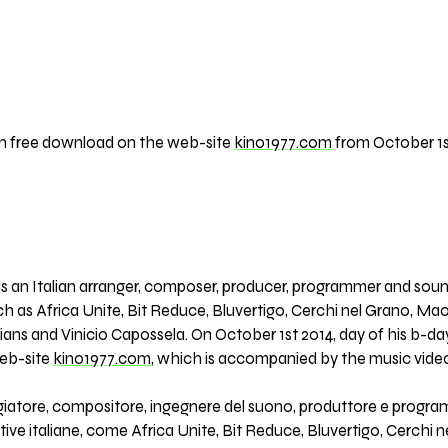
n free download on the web-site
kino1977.com
from October 1st
He is an Italian arranger, composer, producer, programmer and so
ch as Africa Unite, Bit Reduce, Bluvertigo, Cerchi nel Grano, Mao
ns and Vinicio Capossela. On October 1st 2014, day of his b-d
web-site
kino1977.com
, which is accompanied by the music vide
ngiatore, compositore, ingegnere del suono, produttore e progra
ative italiane, come Africa Unite, Bit Reduce, Bluvertigo, Cerchi