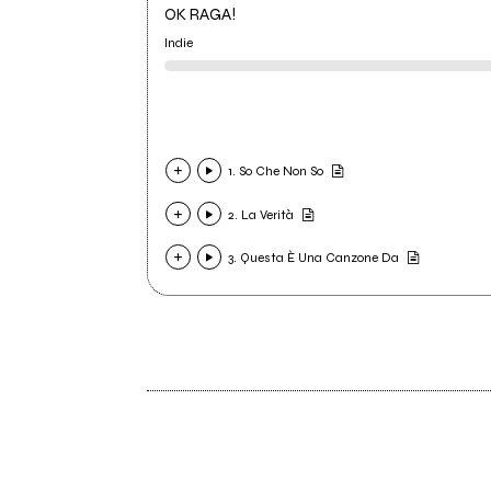
OK RAGA!
Indie
1. So Che Non So
2. La Verità
3. Questa È Una Canzone Da