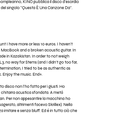
 compleanno, KINO pubblica il disco d'esordio
p del singolo “Questa È Una Canzone Da”.
unt I have more or less 10 euros. I haven’t
ic MacBook and a broken acoustic guitar. In
ade in Kazakistan. In order to not weigh
, no way for Stems (and I didn’t go too far,
ermination, I tried to be as authentic as
rk. Enjoy the music. End».
 disco non l’ho fatto per i giusti. Ho
a chitarra acustica sfondata. A metá
istan. Per non appesantire la macchina ho
sagerato, altrimenti facevo Skrillex). Nella
a imitare e senza bluff. Ed é in tutto ciò che