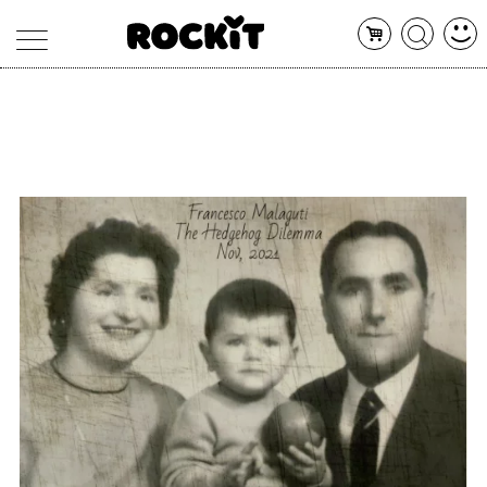
MAGAZINE
DATABASE
ARTICOLI
CONCERTI
ARTISTI
SHOP
RADIO