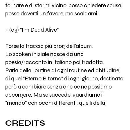
tornare e di starmi vicino, posso chiedere scusa,
posso doverti un favore, ma scaldami!
- (03) "I'm Dead Alive"
Forse la traccia più prog dell'album.
Lo spoken iniziale nasce da una
poesia/racconto in italiano poi tradotta.
Parla della routine di ogni routine ed abitudine,
di quel "Eterno Ritorno" di ogni giorno, destinato
però a cambiare senza che ce ne possiamo
accorgere. Ma se succede, guardiamo il
"mondo" con occhi differenti: quelli della
depressione, o meglio, della morte. A dispetto di
Philip Dick, "Io sono morto, voi siete vivi".
CREDITS
Firmato: "A dead man alive" (senza riferimenti di