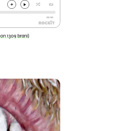
00:00
con 1309 brani)