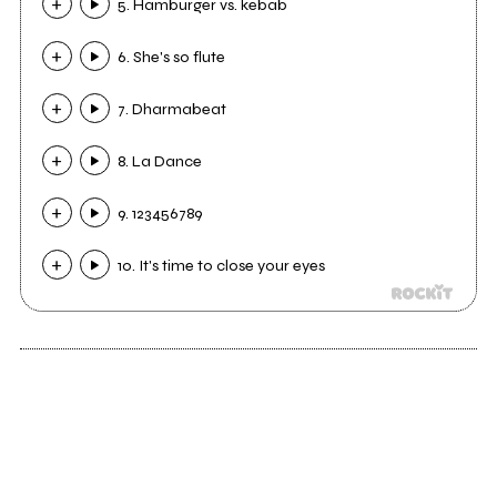
5. Hamburger vs. kebab
6. She's so flute
7. Dharmabeat
8. La Dance
9. 123456789
10. It's time to close your eyes