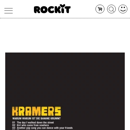
MAGAZINE
DATABASE
ARTICOLI
CONCERTI
ARTISTI
SHOP
RADIO