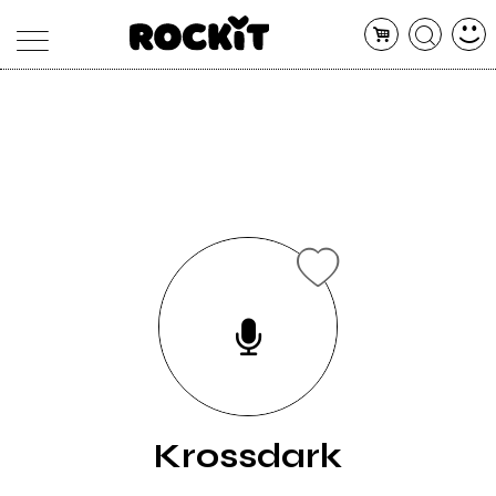
MAGAZINE
DATABASE
ARTICOLI
CONCERTI
ARTISTI
SHOP
RADIO
Krossdark