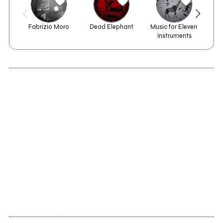
Fabrizio Moro
Dead Elephant
Music for Eleven 
C
Instruments
1999
Reign of nothing