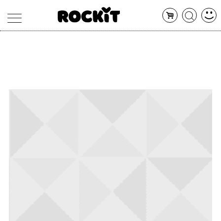
MAGAZINE
DATABASE
ARTICOLI
CONCERTI
ARTISTI
SHOP
RADIO