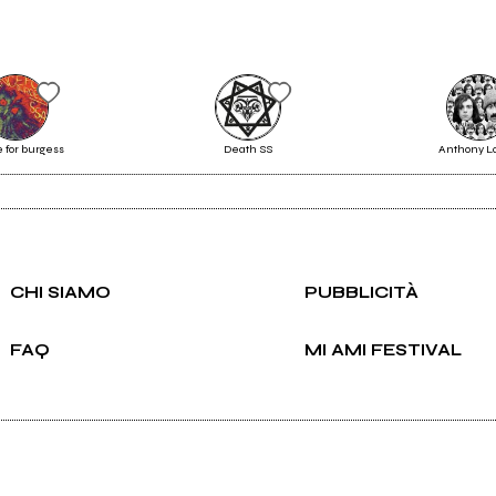
Invia messaggio
 for burgess
Death SS
Anthony L
 History Lesson
History Lesson Part IV
CHI SIAMO
PUBBLICITÀ
FAQ
MI AMI FESTIVAL