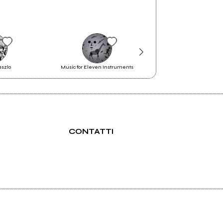
aszlo
Music for Eleven Instruments
Flamingo
CONTATTI