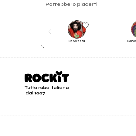
2015
Potrebbero piacerti
Testa
Caparezza
Dance
LaDiscutibile live@Litania - LDLDE +
Part IV
Tutta roba italiana
dal 1997