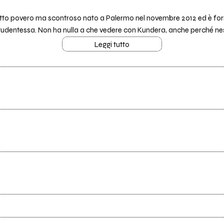
getto povero ma scontroso nato a Palermo nel novembre 2012 ed è for
, studentessa. Non ha nulla a che vedere con Kundera, anche perché nes
Leggi tutto
Scrivi all'utente che amministra la pagina.