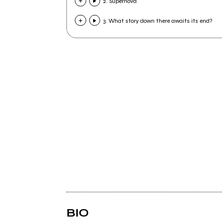
2. Supernova
3. What story down there awaits its end?
BIO