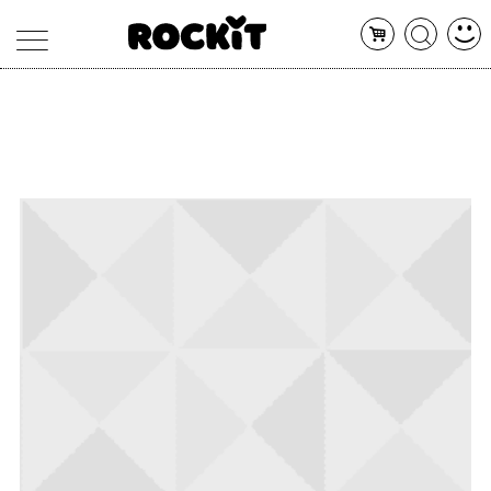
MAGAZINE
DATABASE
ARTICOLI
CONCERTI
ARTISTI
SHOP
RADIO