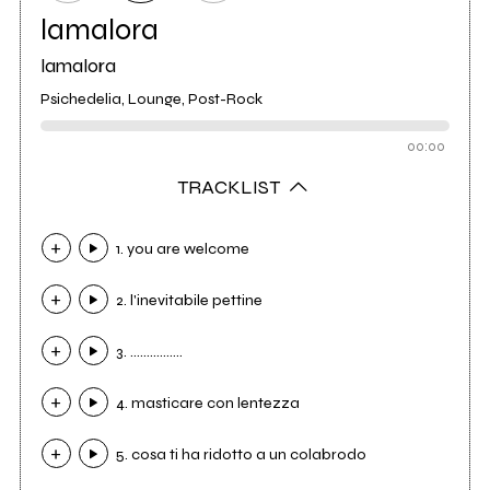
lamalora
lamalora
Psichedelia, Lounge, Post-Rock
00:00
TRACKLIST
1. you are welcome
2. l'inevitabile pettine
3. ................
4. masticare con lentezza
5. cosa ti ha ridotto a un colabrodo