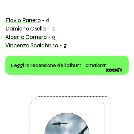
Flavio Panero
- d
Damiano Osella
- b
Alberto Cornero
- g
Vincenzo Scalabrino
- g
Leggi la recensione dell'album "lamalora"