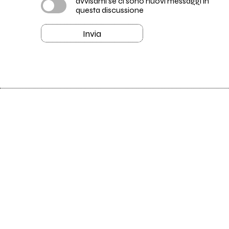
avvisami se ci sono nuovi messaggi in
questa discussione
Invia