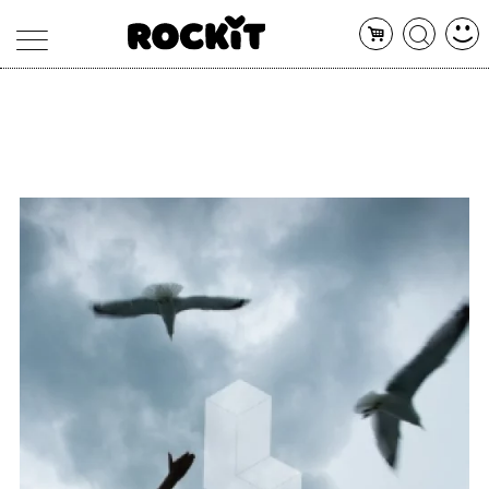
MAGAZINE
DATABASE
ARTICOLI
CONCERTI
ARTISTI
SHOP
RADIO