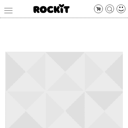
MAGAZINE
DATABASE
ARTICOLI
CONCERTI
ARTISTI
SHOP
RADIO