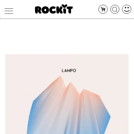
MAGAZINE
DATABASE
ARTICOLI
CONCERTI
ARTISTI
SHOP
RADIO