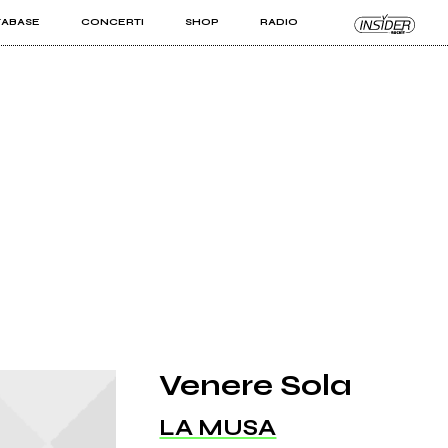
TABASE
CONCERTI
SHOP
RADIO
KIT PRO
ISTI
VIZI
Venere Sola
LA MUSA