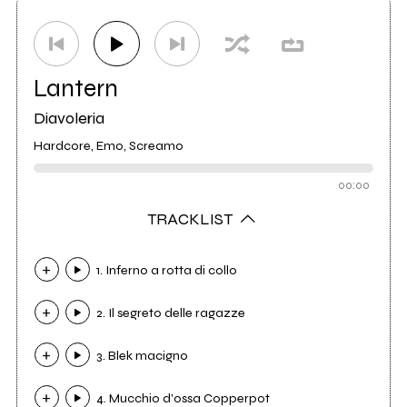
Etichetta
V4V-Records
8
Etichetta
Flying Kids Records
1
Lantern
Diavoleria
Hardcore, Emo, Screamo
00:00
TRACKLIST
1. Inferno a rotta di collo
2. Il segreto delle ragazze
3. Blek macigno
4. Mucchio d'ossa Copperpot