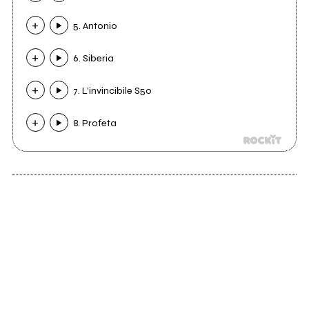
5. Antonio
6. Siberia
7. L'invincibile S50
8. Profeta