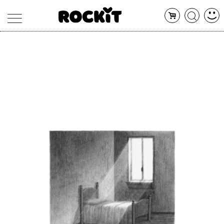
MAGAZINE
DATABASE
ARTICOLI
CONCERTI
ARTISTI
SHOP
RADIO