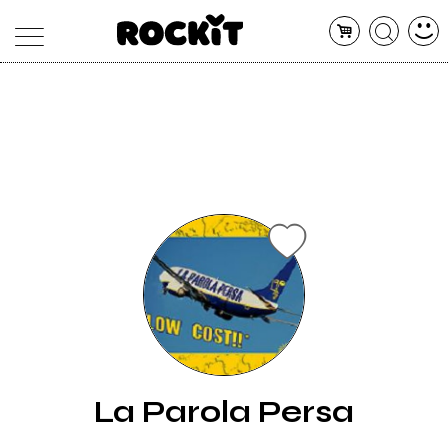
MAGAZINE
DATABASE
ARTICOLI
CONCERTI
ARTISTI
SHOP
RADIO
La Parola Persa