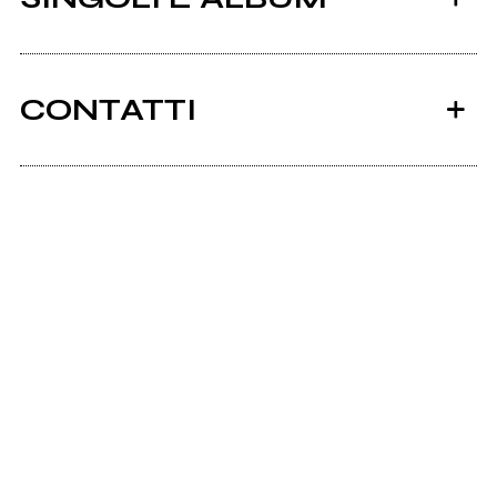
CONTATTI
Scrivi all'utente che amministra la pagina.
2010
The Low Cost EP
Invia messaggio