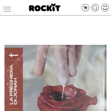
MAGAZINE
DATABASE
ARTICOLI
CONCERTI
ARTISTI
SHOP
RADIO