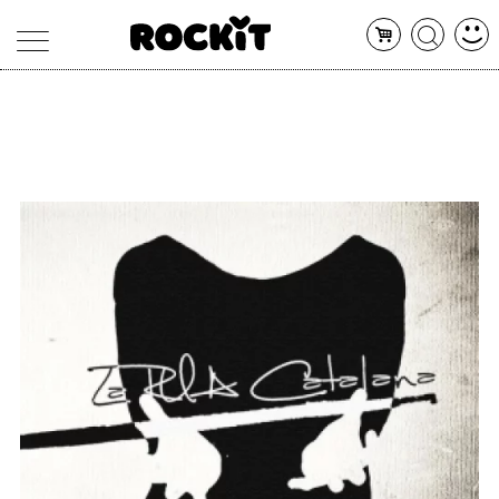
MAGAZINE
DATABASE
ARTICOLI
CONCERTI
ARTISTI
SHOP
RADIO