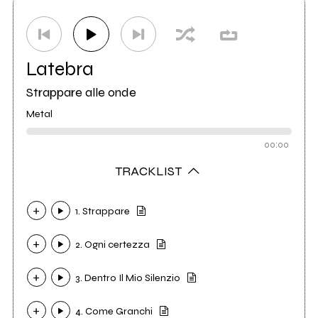
Etichetta
L.I.M. produzioni
0
Etichetta
Scheggia records
0
Latebra
Strappare alle onde
Metal
00:00
TRACKLIST
1. Strappare
2. Ogni certezza
3. Dentro Il Mio Silenzio
4. Come Granchi