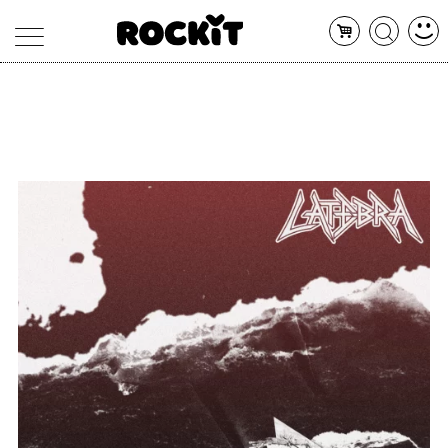
MAGAZINE
DATABASE
ARTICOLI
CONCERTI
ARTISTI
SHOP
RADIO