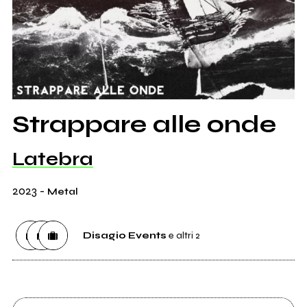
Strappare alle onde
Latebra
2023
-
Metal
Disagio Events
e altri 2
Etichetta
Disagio Events
0