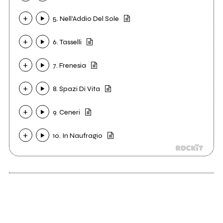
5. Nell'Addio Del Sole
6. Tasselli
7. Frenesia
8. Spazi Di Vita
9. Ceneri
10. In Naufragio