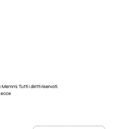
a
Memmi. Tutti i diritti riservati.
 Lecce