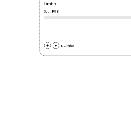
Limbo
Soul, R&B
1. Limbo