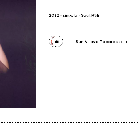
2022
-
-
singolo
Soul, R&B
Sun Village Records
e altri 1
Etichetta
Sun Village Records
Distributore
believe international