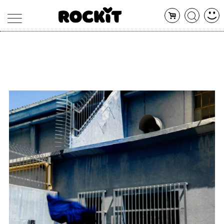
MAGAZINE
DATABASE
ARTICOLI
CONCERTI
ARTISTI
SHOP
RADIO