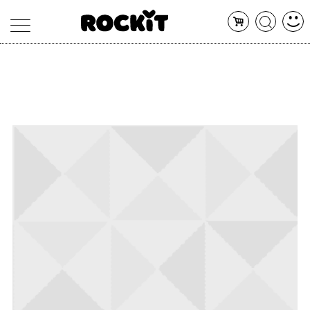
MAGAZINE
DATABASE
ARTICOLI
CONCERTI
ARTISTI
SHOP
RADIO