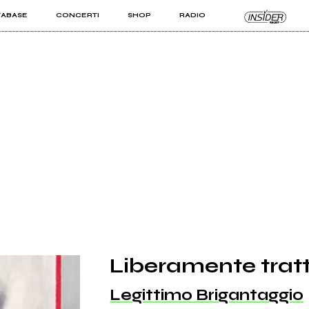
TABASE
CONCERTI
SHOP
RADIO
KIT PRO
ISTI
VIZI
Liberamente trat
Legittimo Brigantaggio