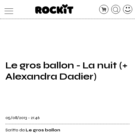
MAGAZINE
DATABASE
ARTICOLI
CONCERTI
ARTISTI
SHOP
Le gros ballon - La nuit (+
RADIO
Alexandra Dadier)
05/08/2013 - 21:46
Scritto da
Le gros ballon