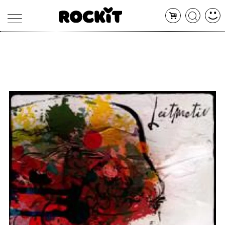
MAGAZINE
DATABASE
ARTICOLI
CONCERTI
ARTISTI
SHOP
RADIO