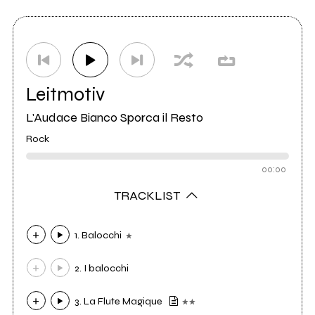
Etichetta
La Fabbrica
2
Ufficio stampa
Lunatik
2
Leitmotiv
L'Audace Bianco Sporca il Resto
Rock
00:00
TRACKLIST
1. Balocchi
2. I balocchi
3. La Flute Magique