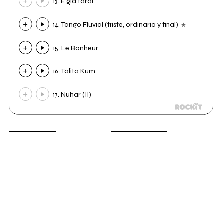
13. É già tardi
14. Tango Fluvial (triste, ordinario y final)
15. Le Bonheur
16. Talita Kum
17. Nuhar (II)