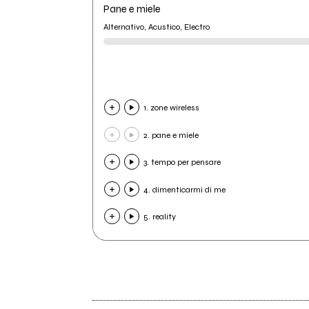
Pane e miele
Alternativo, Acustico, Electro
1. zone wireless
2. pane e miele
3. tempo per pensare
4. dimenticarmi di me
5. reality