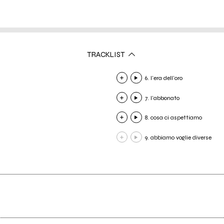
TRACKLIST
6. l'era dell'oro
7. l'abbonato
8. cosa ci aspettiamo
9. abbiamo voglie diverse