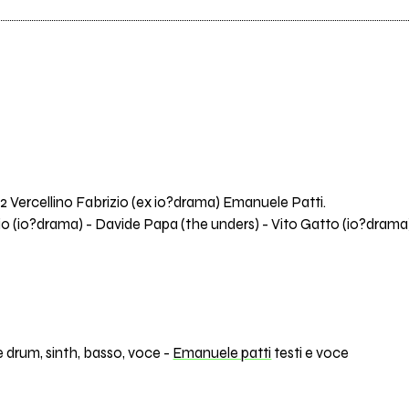
2 Vercellino Fabrizio (ex io?drama) Emanuele Patti.
llio (io?drama) - Davide Papa (the unders) - Vito Gatto (io?drama
drum, sinth, basso, voce -
Emanuele patti
testi e voce