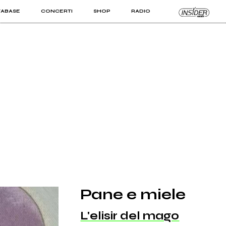
TABASE
CONCERTI
SHOP
RADIO
KIT PRO
ISTI
VIZI
Pane e miele
L'elisir del mago