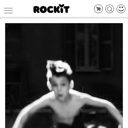
MAGAZINE
DATABASE
ARTICOLI
CONCERTI
ARTISTI
SHOP
RADIO