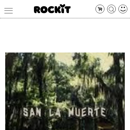
MAGAZINE
DATABASE
ARTICOLI
CONCERTI
ARTISTI
SHOP
RADIO