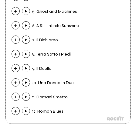
5. Ghost and Machines
6. A Still Infinite Sunshine
7. Il Richiamo
8. Terra Sotto I Piedi
9. Il Duello
10. Una Donna In Due
11. Domani Smetto
12. Roman Blues