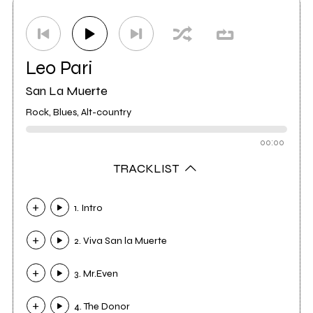
Etichetta
Gas Vintage Records
0
Leo Pari
San La Muerte
Rock, Blues, Alt-country
00:00
TRACKLIST
1. Intro
2. Viva San la Muerte
3. Mr.Even
4. The Donor