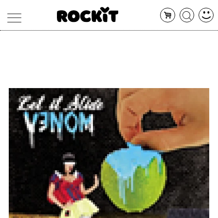
MAGAZINE
DATABASE
ARTICOLI
CONCERTI
ARTISTI
SHOP
RADIO