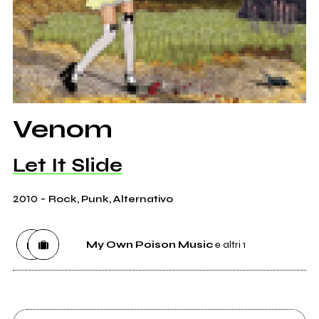
Venom
Let It Slide
2010
-
Rock, Punk, Alternativo
My Own Poison Music
e altri 1
Etichetta
My Own Poison Music