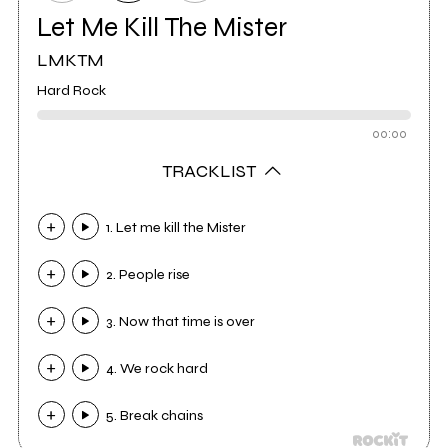
Let Me Kill The Mister
LMKTM
Hard Rock
00:00
TRACKLIST
1. Let me kill the Mister
2. People rise
3. Now that time is over
4. We rock hard
5. Break chains