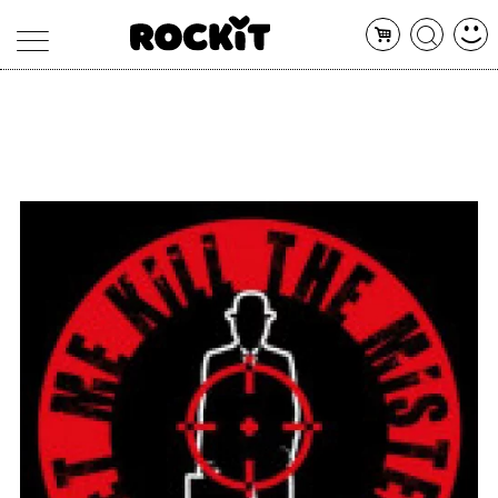
MAGAZINE
DATABASE
ARTICOLI
CONCERTI
ARTISTI
SHOP
RADIO