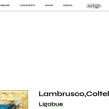
TABASE
CONCERTI
SHOP
RADIO
KIT PRO
ISTI
VIZI
Lambrusco,Coltel
Ligabue