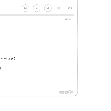
00:00
bene) (3:50)
)
)