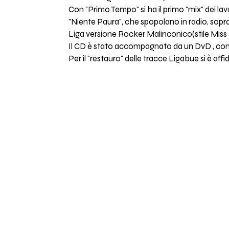
Con "Primo Tempo" si ha il primo "mix" dei lav
"Niente Paura", che spopolano in radio, soprat
Liga versione Rocker Malinconico(stile Mis
Il CD è stato accompagnato da un DvD , conte
Per il "restauro" delle tracce Ligabue si è affi