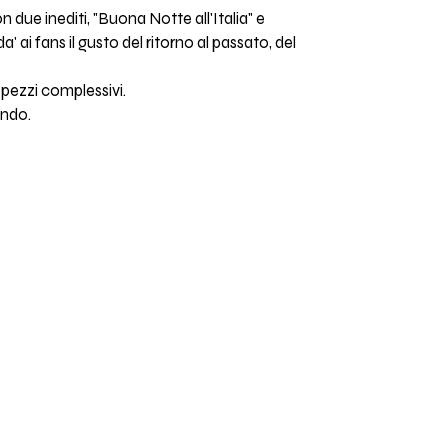
 due inediti, "Buona Notte all'Italia" e
 ai fans il gusto del ritorno al passato, del
 pezzi complessivi.
ondo.