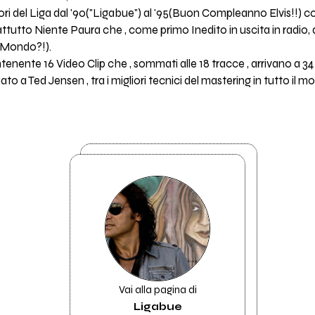
ori del Liga dal '90("Ligabue") al '95(Buon Compleanno Elvis!!) con
tutto Niente Paura che , come primo Inedito in uscita in radio, da'
s Mondo?!).
nente 16 Video Clip che , sommati alle 18 tracce , arrivano a 34
dato a Ted Jensen , tra i migliori tecnici del mastering in tutto il m
Vai alla pagina di
Ligabue