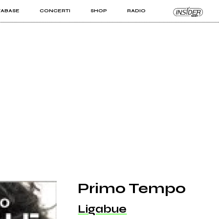
TABASE
CONCERTI
SHOP
RADIO
KIT PRO
ISTI
VIZI
Primo Tempo
Ligabue