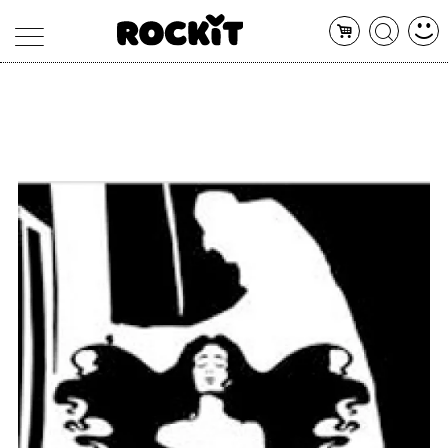
MAGAZINE
DATABASE
ARTICOLI
CONCERTI
ARTISTI
SHOP
RADIO