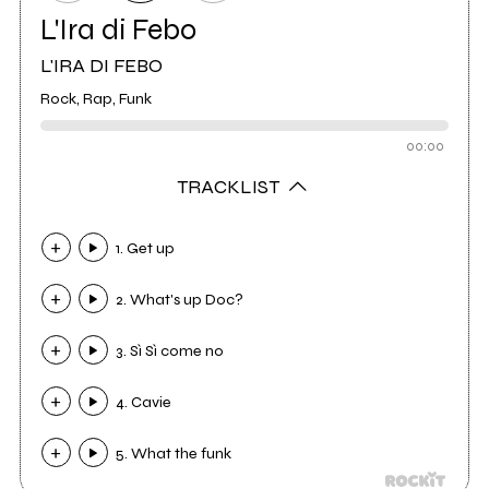
L'Ira di Febo
L'IRA DI FEBO
Rock, Rap, Funk
00:00
TRACKLIST
1. Get up
2. What's up Doc?
3. Sì Sì come no
4. Cavie
5. What the funk