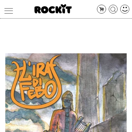
MAGAZINE
DATABASE
ARTICOLI
CONCERTI
ARTISTI
SHOP
RADIO