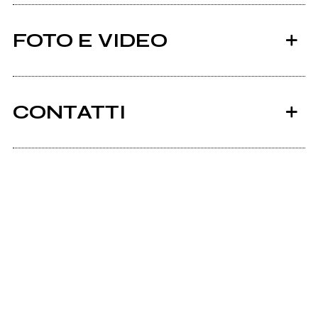
FOTO E VIDEO
CONTATTI
2011
2011
Indieforbunnies.com
Opal [EP]
What is it like to be a
gatecrasher?
Myspace.com
Pics
Facebook
Scrivi all'utente che amministra la pagina.