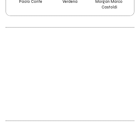
Paolo Conte
Verdena
Morgan Marco 
Castoldi
2010
What is it like to be a
gatecrasher?