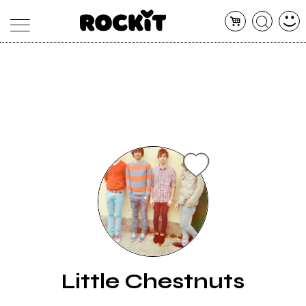
MAGAZINE
DATABASE
ARTICOLI
CONCERTI
ARTISTI
SHOP
RADIO
Little Chestnuts