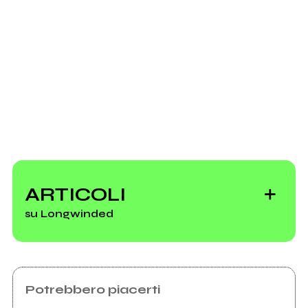
Invia messaggio
ARTICOLI
su Longwinded
Potrebbero piacerti
Il weekend del C.S.