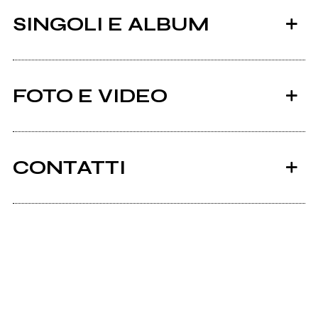
SINGOLI E ALBUM
FOTO E VIDEO
CONTATTI
1999
Longwinded.it
Euterpe
mio album
Scrivi all'utente che amministra la pagina.