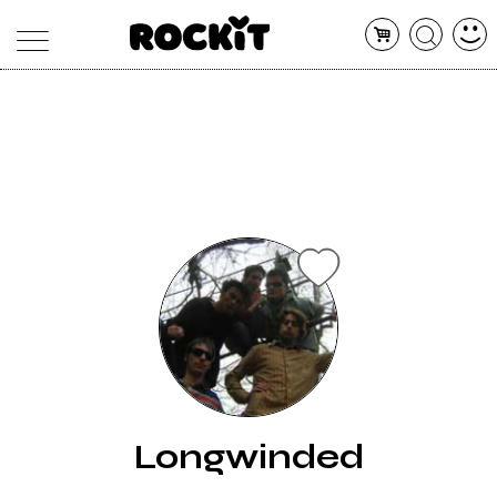
MAGAZINE
DATABASE
ARTICOLI
CONCERTI
ARTISTI
SHOP
RADIO
Longwinded