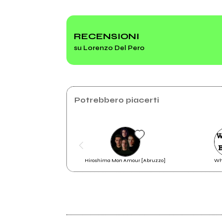
Instagram
2023
2019
Nato il Giorno dei Morti
Dell
dell
RECENSIONI
su Lorenzo Del Pero
Di troie e di cani
Potrebbero piacerti
Hiroshima Mon Amour [Abruzzo]
Who
2023
Nato il Giorno dei Morti