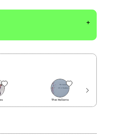
as
The Italians
Kama
2019
Dell’amore animale, dell’amore
dell’uomo, dell’amore di un Dio