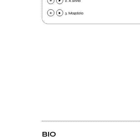
2. A Silvia
3. Magdala
BIO