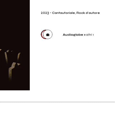
2023
-
Cantautoriale, Rock d'autore
Audioglobe
e altri 1
Distributore
Audioglobe
Etichetta
davvero comunicazione