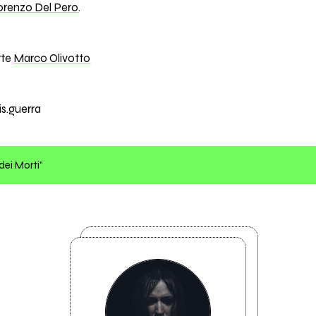
orenzo Del Pero
.
rte
Marco Olivotto
.guerra
dei Morti"