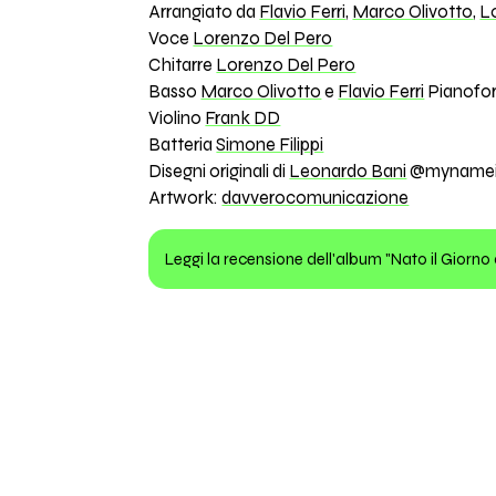
Arrangiato da
Flavio Ferri
,
Marco Olivotto
,
L
Voce
Lorenzo Del Pero
Chitarre
Lorenzo Del Pero
Basso
Marco Olivotto
e
Flavio Ferri
Pianofo
Violino
Frank DD
Batteria
Simone Filippi
Disegni originali di
Leonardo Bani
@mynameis
Artwork:
davverocomunicazione
Leggi la recensione dell'album "Nato il Giorno 