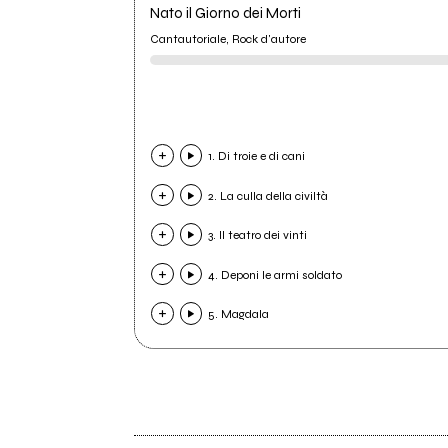
Nato il Giorno dei Morti
Cantautoriale, Rock d'autore
1. Di troie e di cani
2. La culla della civiltà
3. Il teatro dei vinti
4. Deponi le armi soldato
5. Magdala