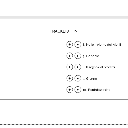
TRACKLIST
6. Nato il giorno dei Morti
7. Candele
8. Il sogno del profeta
9. Giugno
10. Peninteziagite