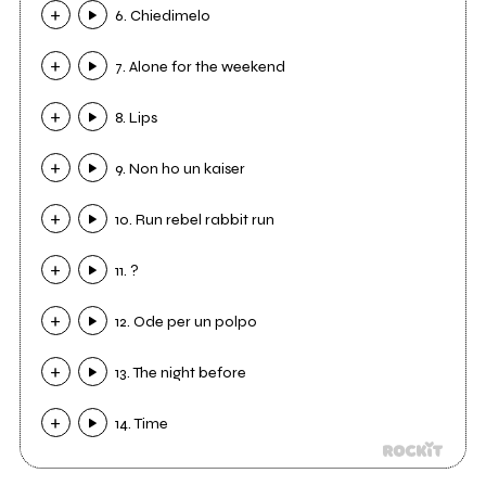
6. Chiedimelo
7. Alone for the weekend
8. Lips
9. Non ho un kaiser
10. Run rebel rabbit run
11. ?
12. Ode per un polpo
13. The night before
14. Time