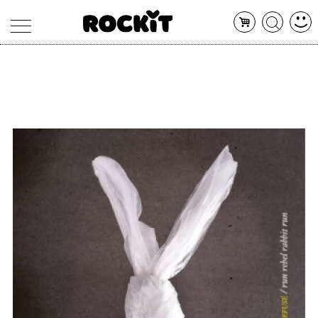
MAGAZINE
DATABASE
ARTICOLI
CONCERTI
ARTISTI
SHOP
RADIO