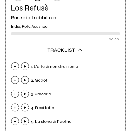
Los Refusè
Run rebel rabbit run
Indie, Folk, Acustico
00:00
TRACKLIST
1. L'arte di non dire niente
2. Godot
3. Precario
4. Frasi fatte
5. La storia di Paolino