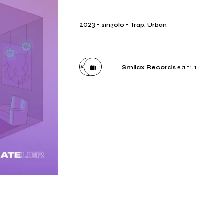
2023
-
-
singolo
Trap, Urban
Smilax Records
e altri 1
Etichetta
Smilax Records
Distributore
Believe Music Italia