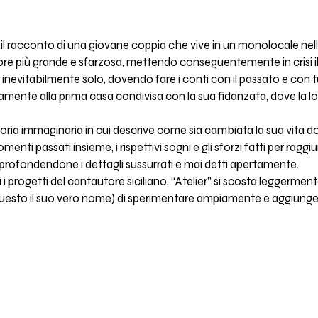
l racconto di una giovane coppia che vive in un monolocale nelle
re più grande e sfarzosa, mettendo conseguentemente in crisi il 
 inevitabilmente solo, dovendo fare i conti con il passato e con tutt
eramente alla prima casa condivisa con la sua fidanzata, dove l
toria immaginaria in cui descrive come sia cambiata la sua vita d
menti passati insieme, i rispettivi sogni e gli sforzi fatti per ra
pprofondendone i dettagli sussurrati e mai detti apertamente.
 progetti del cantautore siciliano, “Atelier” si scosta leggerment
esto il suo vero nome) di sperimentare ampiamente e aggiunger