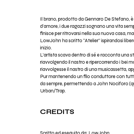
Il brano, prodotto da Gennaro De Stefano, è i
d'amore, i due ragazzi sognano una vita semp
finisce per ritrovarsi nella sua nuova casa, ma
LowJohn ha scritto “Atelier” ispirandosi lib
inizio.
L’artista scava dentro di sé e racconta una s
riavvolgendo il nastro e ripercorrendo i bei mo
riavvolgesse il nastro di una musicassetta, a
Pur mantenendo un filo conduttore con tutti i
da sempre, permettendo a John Nociforo (qu
Urban/Trap.
CREDITS
Scritto ed eseguito da:
LowJohn