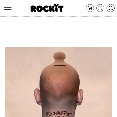
MAGAZINE
DATABASE
ARTICOLI
CONCERTI
ARTISTI
SHOP
RADIO