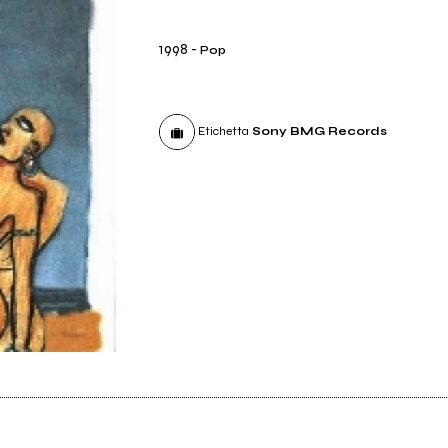
1998
-
Pop
Etichetta
Sony BMG Records