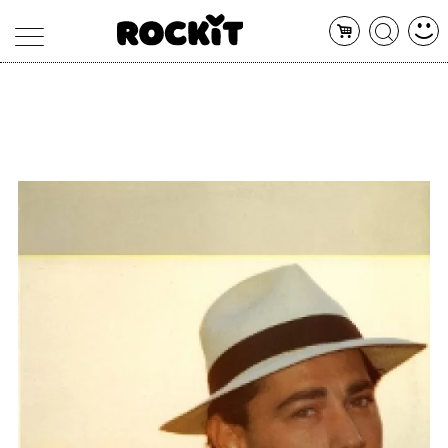
MAGAZINE
DATABASE
ARTICOLI
CONCERTI
ARTISTI
SHOP
RADIO