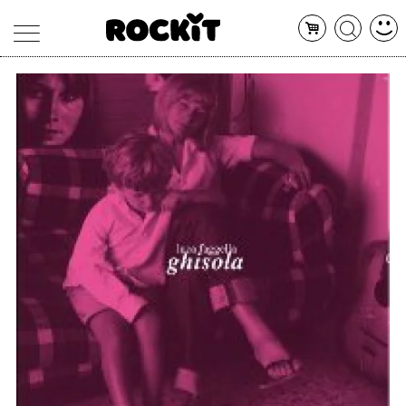
MAGAZINE
DATABASE
ARTICOLI
CONCERTI
ARTISTI
SHOP
RADIO