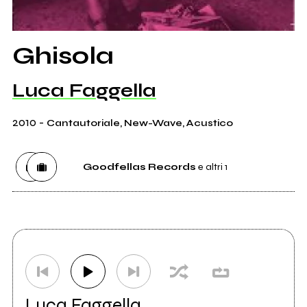
Ghisola
Luca Faggella
2010
-
Cantautoriale, New-Wave, Acustico
Goodfellas Records
e altri 1
Etichetta
Goodfellas Records
1
Distributore
Goodfellas
4
Luca Faggella