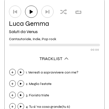
Distributore
Audioglobe
25
Luca Gemma
Saluti da Venus
Cantautoriale, Indie, Pop rock
00:00
TRACKLIST
1. Verresti a sopravvivere con me?
2. Meglio l’estate
3. Fiorista triste
4. Tu sì ’na cosa grande(tu 6)