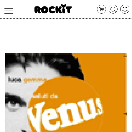
MAGAZINE
DATABASE
ARTICOLI
CONCERTI
ARTISTI
SHOP
RADIO