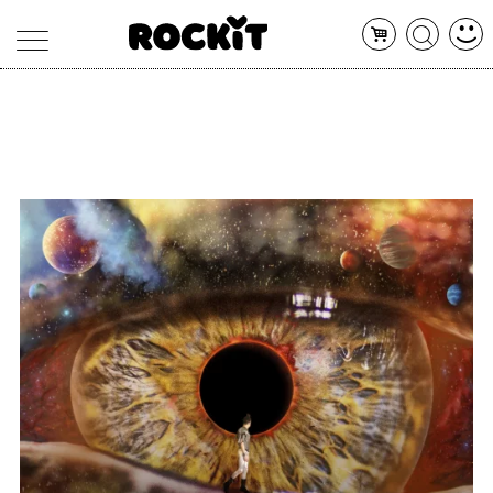
MAGAZINE
DATABASE
ARTICOLI
CONCERTI
ARTISTI
SHOP
RADIO