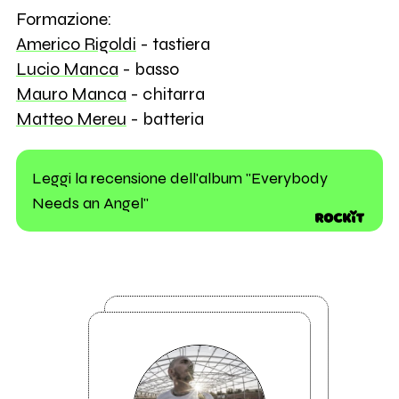
Formazione:
Americo Rigoldi
- tastiera
Lucio Manca
- basso
Mauro Manca
- chitarra
Matteo Mereu
- batteria
Leggi la recensione dell'album "Everybody
Needs an Angel"