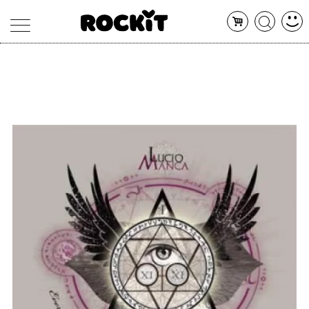
MAGAZINE
DATABASE
ARTICOLI
CONCERTI
ARTISTI
SHOP
RADIO